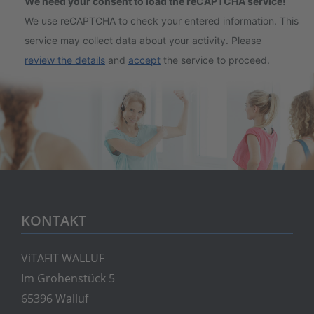
We need your consent to load the reCAPTCHA service!
We use reCAPTCHA to check your entered information. This
service may collect data about your activity. Please
review the details
and
accept
the service to proceed.
KONTAKT
ViTAFIT WALLUF
Im Grohenstück 5
65396 Walluf