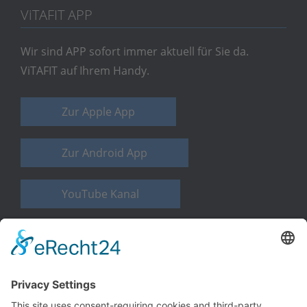
V
i
TAFIT APP
Wir sind APP sofort immer aktuell für Sie da.
ViTAFIT auf Ihrem Handy.
Zur Apple App
Zur Android App
YouTube Kanal
WELLNESS PUR
Besuchen Sie bitte auch unsere la vita-Webseite