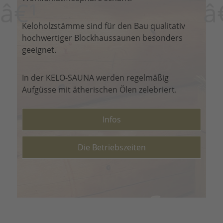
â€¹
â
Keloholzstämme sind für den Bau qualitativ
hochwertiger Blockhaussaunen besonders
geeignet.
In der KELO-SAUNA werden regelmäßig
Aufgüsse mit ätherischen Ölen zelebriert.
Infos
Die Betriebszeiten