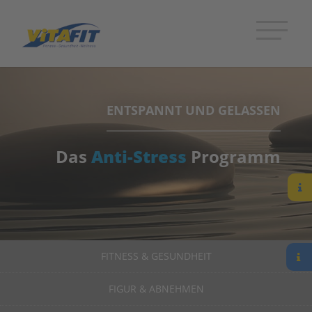
ENTSPANNT UND GELASSEN
Das
Anti-Stress
Programm
FITNESS & GESUNDHEIT
FIGUR & ABNEHMEN