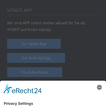
V
i
TAFIT APP
Wir sind APP sofort immer aktuell für Sie da.
ViTAFIT auf Ihrem Handy.
Zur Apple App
Zur Android App
YouTube Kanal
WELLNESS PUR
Besuchen Sie bitte auch unsere la vita-Webseite