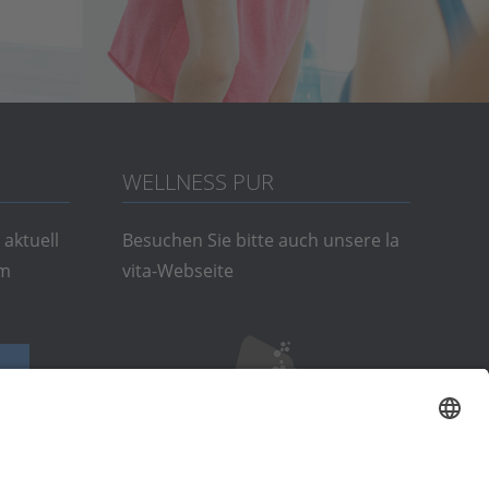
WELLNESS PUR
 aktuell
Besuchen Sie bitte auch unsere la
em
vita-Webseite
Zur Website