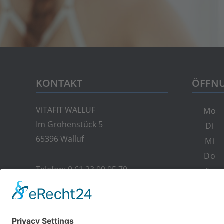
KONTAKT
ÖFFNU
ViTAFIT WALLUF
Mo
Im Grohenstück 5
Di
65396 Walluf
Mi
Do
Telefon:
0 61 23 99 95 70
Fr
E-Mail:
info@vitafit-walluf.de
Sa
So
Feiertag