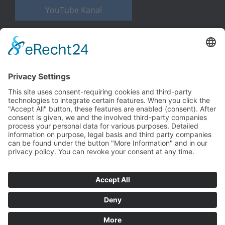
YouTube Kanal
WELLNESS PUR
Besuchen Sie bitte auch unsere la vita-Webseite
Zur Website
©ViTAFIT GmbH & Co. KG Walluf